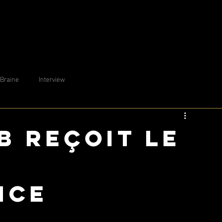
 Braine
Interview
b reçoit le
t
nce