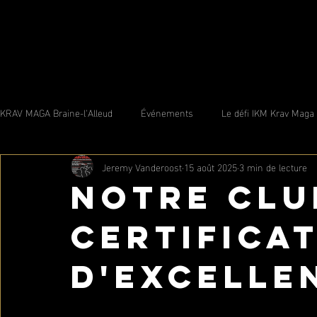
KRAV MAGA Braine-l'Alleud
Événements
Le défi IKM Krav Maga
Jeremy Vanderoost
15 août 2025
3 min de lecture
Notre clu
certifica
d'Excelle