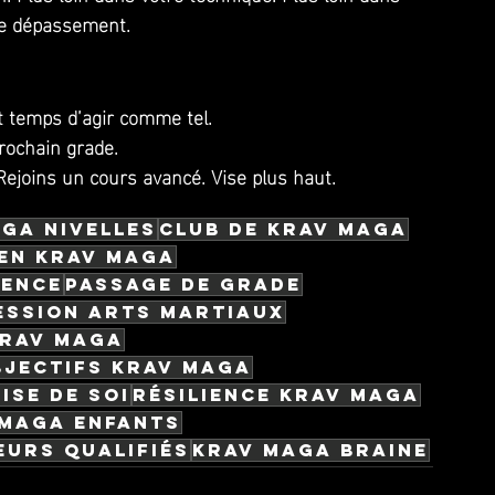
re dépassement.
e
est temps d’agir comme tel.
prochain grade. 
Rejoins un cours avancé. Vise plus haut.
ga Nivelles
club de krav maga
en krav maga
lence
passage de grade
ssion arts martiaux
Krav Maga
bjectifs krav maga
ise de soi
résilience krav maga
 maga enfants
eurs qualifiés
krav maga Braine