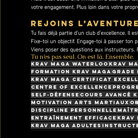
votre engagement. Plus loin dans votre prop
Rejoins l’aventur
Tu fais déjà partie d’un club d’excellence. Il 
Fixe-toi un objectif. Engage-toi à passer ton 
Viens poser des questions aux instructeurs. 
Tu n’es pas seul. On est là. Ensemble.
krav maga waterloo
Krav Ma
formation krav maga
grade 
Krav Maga certificat excel
centre of excellence
progre
self-défense
cours avancé 
motivation arts martiaux
o
discipline personnelle
maîtr
entraînement efficace
krav
krav maga adultes
instruct