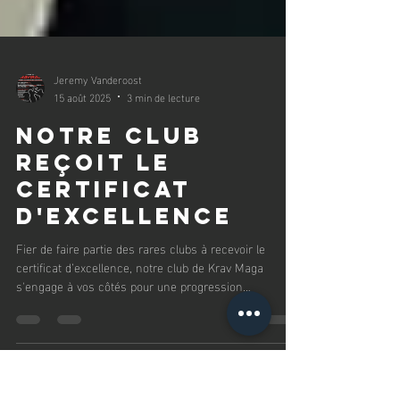
Jeremy Vanderoost
15 août 2025
3 min de lecture
Notre club
reçoit le
certificat
d'Excellence
Fier de faire partie des rares clubs à recevoir le
certificat d’excellence, notre club de Krav Maga
s'engage à vos côtés pour une progression
authentique. Objectifs, rigueur, accès aux cours
avancés, accompagnement sur-mesure… tout est en
place pour vous faire grandir. Et vous, prêt à relever le