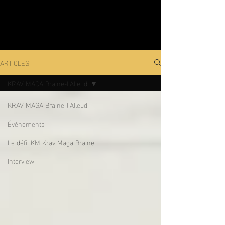
ARTICLES
KRAV MAGA Braine-l'Alleud
KRAV MAGA Braine-l'Alleud
Événements
Le défi IKM Krav Maga Braine
Interview