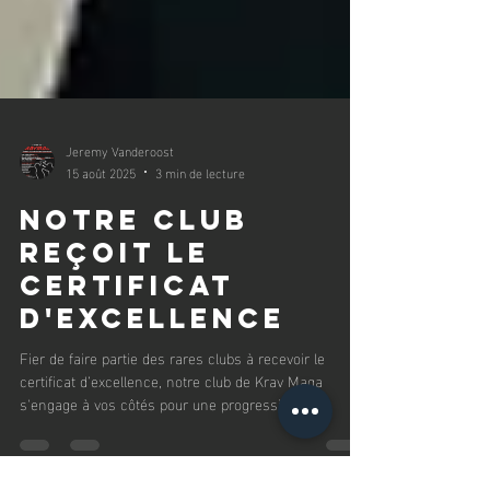
Jeremy Vanderoost
15 août 2025
3 min de lecture
Notre club
reçoit le
certificat
d'Excellence
Fier de faire partie des rares clubs à recevoir le
certificat d’excellence, notre club de Krav Maga
s'engage à vos côtés pour une progression