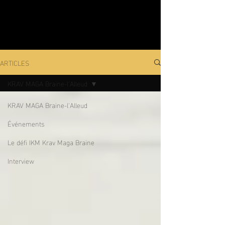
ARTICLES
KRAV MAGA Braine-l'Alleud
KRAV MAGA Braine-l'Alleud
Événements
Le défi IKM Krav Maga Braine
Interview