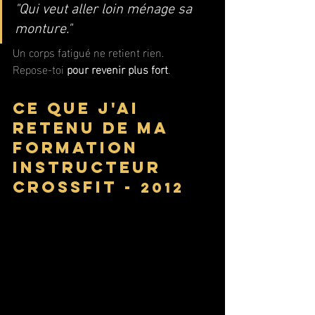
"Qui veut aller loin ménage sa 
monture."
Un corps fatigué ne retient rien. 
Repose-toi 
pour revenir plus fort
.
Ce que j'ai 
retenu de ma 
formation 
instructeur 
crossfit - 
2012