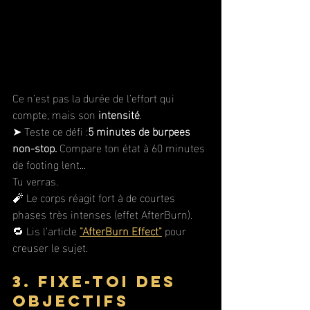
Ce n’est pas la durée de l’effort qui 
compte, mais son 
intensité
.
➤ Teste ce défi :
5 minutes de burpees 
non-stop. 
Compare ton état à 60 minutes 
de footing lent... 
Tu verras.
🧨 Le corps réagit fort à de courtes 
phases très intenses (effet AfterBurn).
🔁 Lis l’article 
"AfterBurn Effect"
 pour 
creuser le sujet.
3. Fixe-toi des 
objectifs 