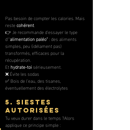
Pas besoin de compter les calories. Mais 
reste 
cohérent
.
👉 Je recommande d’essayer le type 
d'"
alimentation paléo"
 : des aliments 
simples, peu (idélament pas) 
transformés, efficaces pour la 
récupération.
Et 
hydrate-toi
 sérieusement.
❌ Évite les sodas
✅ Bois de l’eau, des tisanes, 
éventuellement des électrolytes 
5. Siestes 
autorisées
Tu veux durer dans le temps ?Alors 
applique ce principe simple :