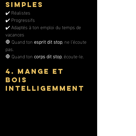
simples
✔️ Réalistes
✔️ Progressifs
✔️ Adaptés à ton emploi du temps de 
vacances
🛑 Quand ton 
esprit dit stop
, ne l’écoute 
pas.
🛑 Quand ton 
corps dit stop
, écoute-le.
4. Mange et 
bois 
intelligemment