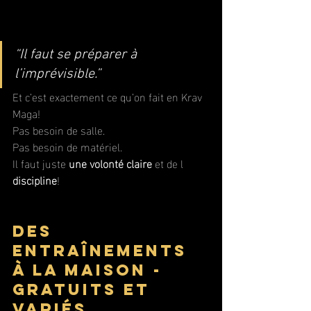
“Il faut se préparer à 
l’imprévisible.”
Et c’est exactement ce qu’on fait en Krav 
Maga!
Pas besoin de salle. 
Pas besoin de matériel. 
Il faut juste 
une volonté claire
 et de l 
discipline
!
Des 
entraînements 
à la maison - 
gratuits et 
variés