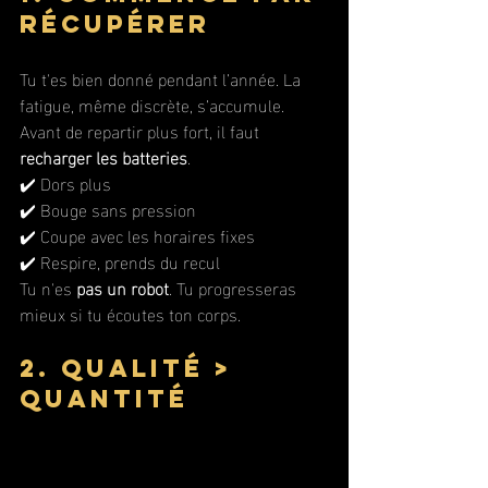
récupérer
Tu t'es bien donné pendant l’année. La 
fatigue, même discrète, s’accumule. 
Avant de repartir plus fort, il faut 
recharger les batteries
.
✔️ Dors plus
✔️ Bouge sans pression
✔️ Coupe avec les horaires fixes
✔️ Respire, prends du recul
Tu n'es 
pas un robot
. Tu progresseras 
mieux si tu écoutes ton corps.
2. Qualité > 
quantité