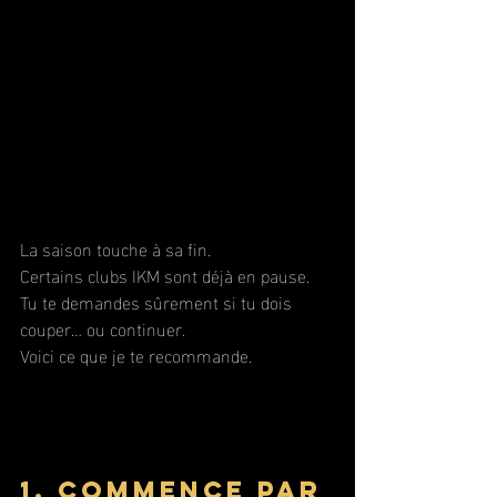
La saison touche à sa fin. 
Certains clubs IKM sont déjà en pause. 
Tu te demandes sûrement si tu dois 
couper… ou continuer.
Voici ce que je te recommande.
1. Commence par 