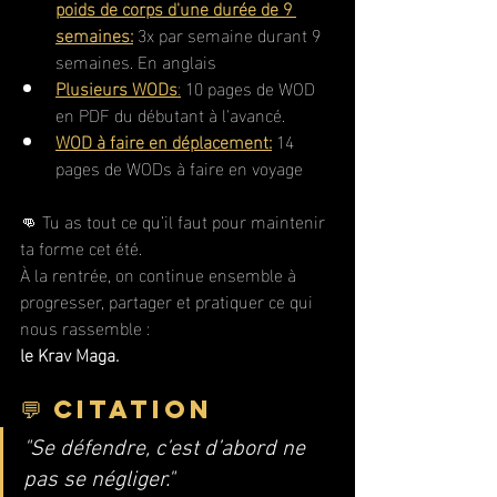
poids de corps d'une durée de 9 
semaines:
 3x par semaine durant 9 
semaines. En anglais
Plusieurs WODs
:
 10 pages de WOD 
en PDF du débutant à l'avancé.
WOD à faire en déplacement:
 14 
pages de WODs à faire en voyage
👊 Tu as tout ce qu’il faut pour maintenir 
ta forme cet été. 
À la rentrée, on continue ensemble à 
progresser, partager et pratiquer ce qui 
nous rassemble :
le Krav Maga.
💬 Citation
"Se défendre, c’est d’abord ne 
pas se négliger."