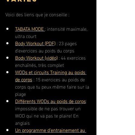
Voici des liens que je conseille :
TABATA MODE
: intensité maximale, 
ultra court
Body Workout (PDF)
 : 23 pages 
d’exercices au poids du corps
Body Workout (vidéo)
 : 44 exercices 
enchaînés, très complet
WODs et circuits Training au poids 
de corps
 : 15 exercices au poids de 
corps que tu peux même faire sur la 
plage
Différents WODs au poids de corps
: 
impossible de ne pas trouver un 
WOD qui ne va pas te plaire! En 
anglais
Un programme d'entrainement au 