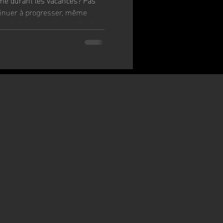
ntinuer à progresser, même
. Je t’ai préparé une sélection
 à faire seul, où tu veux,
 que du concret pour rester en
rée. 🔥 Clique et découvre les