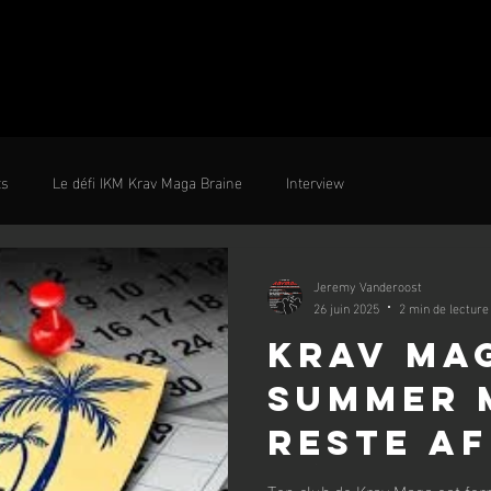
ts
Le défi IKM Krav Maga Braine
Interview
Jeremy Vanderoost
26 juin 2025
2 min de lecture
Krav Ma
Summer 
reste af
même so
Ton club de Krav Maga est fe