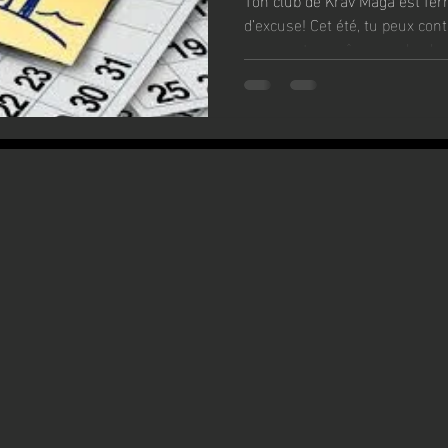
d’excuse! Cet été, tu peux co
soleil.
sans matos, même sur la plage
d’exercices simples, puissants,
quand tu veux 🏖️ Zéro blabla,
forme et affûté jusqu’à la rent
entrainements proposés.