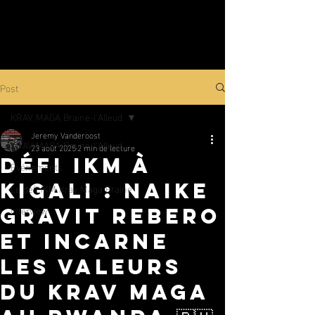
Post
KRAV MAGA Braine-l'Alleud
Jeremy Vanderoost
KRAV MAGA Braine-l'Alleud
23 août 2025
2 min de lecture
Défi IKM à
Événements
Kigali : Naike
Le défi IKM Krav Maga Braine
Interview
gravit Rebero
et incarne
les valeurs
du Krav Maga