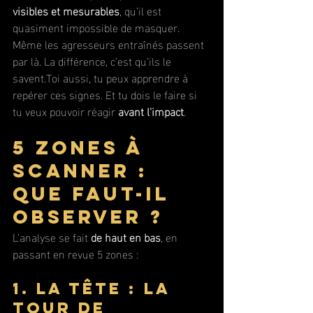
visibles et mesurables
, qu’il est 
quasiment impossible de masquer.
Même les agresseurs entraînés passent 
par là. La différence, c’est qu’ils le 
savent.Toi aussi, tu peux apprendre à 
repérer ces signes. Et tu dois le faire si 
tu veux pouvoir réagir 
avant l’impact
.
5 zones à 
scanner : 
que faut-il 
observer ?
L’analyse se fait 
de haut en bas
, en 
passant en revue 5 zones :
1. La tête : la 
tour de 