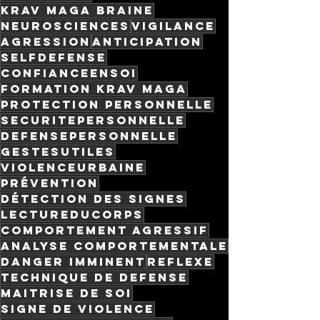
krav maga braine
neurosciences
vigilance
agression
anticipation
selfdefense
confianceensoi
formation krav maga
protection personnelle
securitepersonnelle
defensepersonnelle
gestesutiles
violenceurbaine
prévention
détection des signes
lectureducorps
comportement agressif
analyse comportementale
danger imminent
reflexe
technique de defense
maitrise de soi
signe de violence