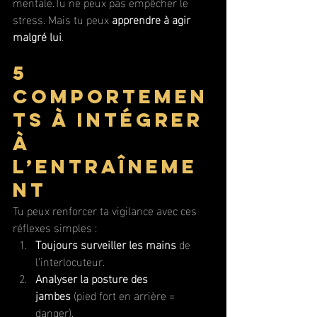
mentale.Tu ne peux pas empêcher le 
stress. Mais tu peux 
apprendre à agir 
malgré lui
.
5 
comportemen
ts à intégrer 
à 
l’entraîneme
nt
Tu peux renforcer ta vigilance avec ces 
réflexes simples :
Toujours surveiller les mains
 de 
l’interlocuteur.
Analyser la posture des 
jambes
 (pied fort en arrière = 
danger).