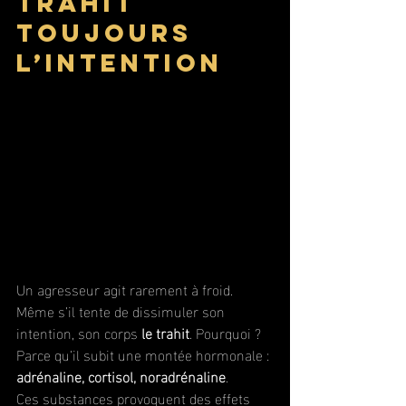
trahit 
toujours 
l’intention
Un agresseur agit rarement à froid. 
Même s’il tente de dissimuler son 
intention, son corps 
le trahit
. Pourquoi ? 
Parce qu’il subit une montée hormonale : 
adrénaline, cortisol, noradrénaline
. 
Ces substances provoquent des effets 