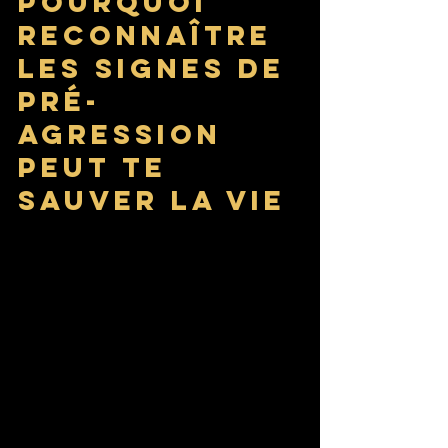
Pourquoi 
reconnaître 
les signes de 
pré-
agression 
peut te 
sauver la vie