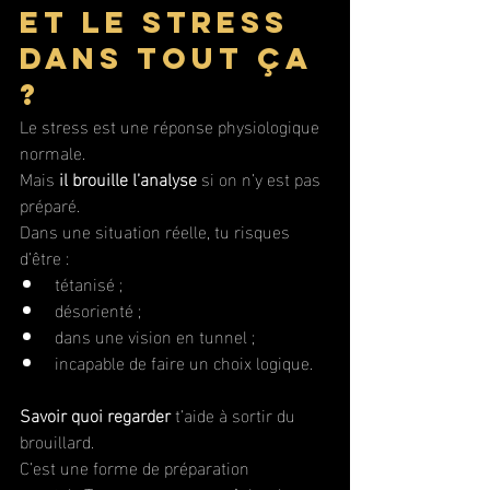
Et le stress 
dans tout ça 
?
Le stress est une réponse physiologique 
normale. 
Mais 
il brouille l’analyse
 si on n’y est pas 
préparé.
Dans une situation réelle, tu risques 
d’être :
tétanisé ;
désorienté ;
dans une vision en tunnel ;
incapable de faire un choix logique.
Savoir quoi regarder
 t’aide à sortir du 
brouillard.
C’est une forme de préparation 