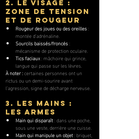
2. Le visage : 
zone de tension 
et de rougeur
Rougeur des joues ou des oreilles
 : 
montée d’adrénaline.
Sourcils baissés/froncés
 : 
mécanisme de protection oculaire.
Tics faciaux
 : mâchoire qui grince, 
langue qui passe sur les lèvres.
À noter :
 certaines personnes ont un 
rictus ou un demi-sourire avant 
l’agression, signe de décharge nerveuse.
3. Les mains : 
les armes
Main qui disparaît
 : dans une poche, 
sous une veste, derrière une cuisse.
Main qui manipule un objet
 : briquet, 