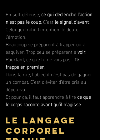
En self-défense, 
ce qui déclenche l'action 
n’est pas le coup
. C’est 
le signal d’avant
. 
Celui qui trahit l’intention, le doute, 
l’émotion.
Beaucoup se préparent à frapper ou à 
esquiver. Trop peu se préparent à 
voir
. 
Pourtant, ce que tu ne vois pas… 
te 
frappe en premier
.
Dans la rue, l’objectif n’est pas de gagner 
un combat. C’est d’éviter d’être pris au 
dépourvu. 
Et pour ça, il faut apprendre à lire 
ce que 
le corps raconte avant qu’il n’agisse
.
Le langage 
corporel 