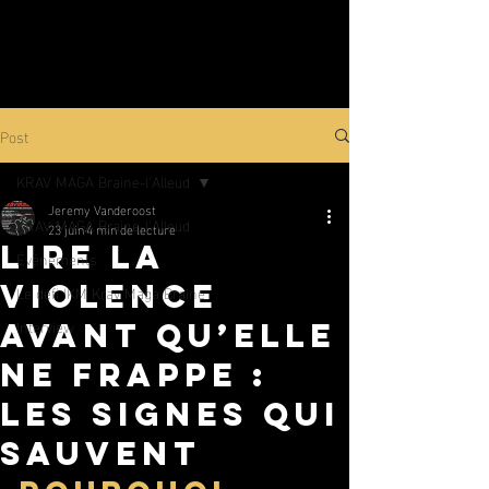
Post
KRAV MAGA Braine-l'Alleud
Jeremy Vanderoost
KRAV MAGA Braine-l'Alleud
23 juin
4 min de lecture
Lire la
Événements
violence
Le défi IKM Krav Maga Braine
Interview
avant qu’elle
ne frappe :
les signes qui
sauvent