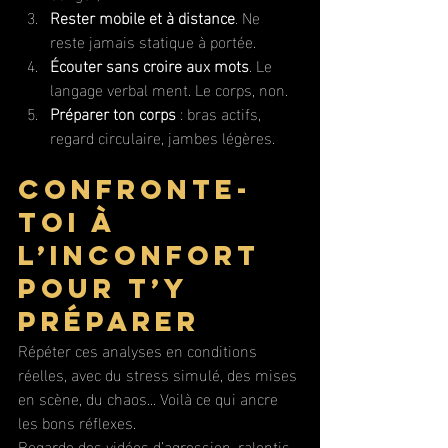
Rester mobile et à distance
. Ne 
reste jamais statique à portée.
Écouter sans croire aux mots
. Le 
langage verbal ment. Le corps, non.
Préparer ton corps
 : bras actifs, 
regard circulaire, jambes légères.
Confronte-
toi à 
l’inconfort 
pour t’y 
préparer
Répéter ces analyses en conditions 
réelles, avec du stress simulé, des mises 
en scène, du chaos... Voilà ce qui ancre 
les bons réflexes.
Regarde des vidéos d’agression, ralentis-