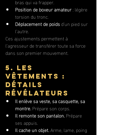
bras qui va frapper.
Position de boxeur amateur
 : légère 
torsion du tronc.
Déplacement de poids
 d’un pied sur 
l’autre.
Ces ajustements permettent à 
l’agresseur de transférer toute sa force 
dans son premier mouvement.
5. Les 
vêtements : 
détails 
révélateurs
Il enlève sa veste, sa casquette, sa 
montre.
 Prépare son corps.
Il remonte son pantalon.
 Prépare 
ses appuis.
Il cache un objet.
 Arme, lame, poing 