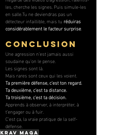
les, cherche les signes. Puis simule-les 
en salle.Tu ne deviendras pas un 
détecteur infaillible, mais tu 
réduiras 
considérablement le facteur surprise
.
Conclusion
Une agression n’est jamais aussi 
soudaine qu’on le pense. 
Les signes sont là. 
Mais rares sont ceux qui les voient.
Ta première défense, c’est ton regard. 
Ta deuxième, c’est ta distance. 
Ta troisième, c’est ta décision.
Apprends à observer, à interpréter, à 
t’engager ou à fuir. 
C’est ça, la vraie pratique de la self-
défense.
krav maga