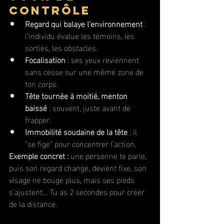
contrôle
Regard qui balaye l’environnement
 : 
l’individu évalue les témoins, les 
sorties, les obstacles.
Focalisation
 : ses yeux reviennent 
sans cesse sur une même zone de 
ton corps.
Tête tournée à moitié, menton 
baissé
 : souvent, juste avant de 
frapper.
Immobilité soudaine de la tête
 : il 
“se fige” pour concentrer l’action.
Exemple concret :
 une personne te parle, 
puis son regard change, devient fixe, son 
visage ne bouge plus, mais ses pieds 
s’ajustent… Tu as 2 secondes pour créer 
de la distance.