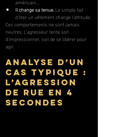
américain…
Il change sa tenue.
 Le simple fait 
d’ôter un vêtement change l’attitude.
Ces comportements ne sont jamais 
neutres. L’agresseur tente soit 
d’impressionner, soit de se libérer pour 
agir.
Analyse d’un 
cas typique : 
l’agression 
de rue en 4 
secondes