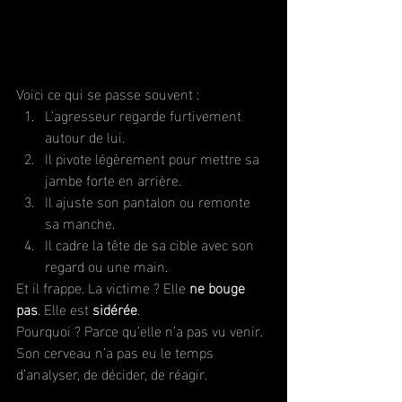
Voici ce qui se passe souvent :
L’agresseur regarde furtivement 
autour de lui.
Il pivote légèrement pour mettre sa 
jambe forte en arrière.
Il ajuste son pantalon ou remonte 
sa manche.
Il cadre la tête de sa cible avec son 
regard ou une main.
Et il frappe. La victime ? Elle 
ne bouge 
pas
. Elle est 
sidérée
.
Pourquoi ? Parce qu’elle n’a pas vu venir. 
Son cerveau n’a pas eu le temps 
d’analyser, de décider, de réagir.