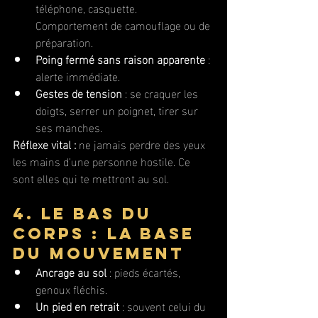
téléphone, casquette. 
Comportement de camouflage ou de 
préparation.
Poing fermé sans raison apparente
 : 
alerte immédiate.
Gestes de tension
 : se craquer les 
doigts, serrer un poignet, tirer sur 
ses manches.
Réflexe vital :
 ne jamais perdre des yeux 
les mains d’une personne hostile. Ce 
sont elles qui te mettront au sol.
4. Le bas du 
corps : la base 
du mouvement
Ancrage au sol
 : pieds écartés, 
genoux fléchis.
Un pied en retrait
 : souvent celui du 