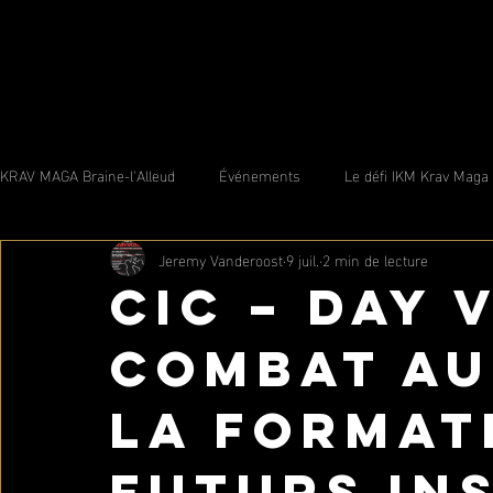
KRAV MAGA Braine-l'Alleud
Événements
Le défi IKM Krav Maga
Jeremy Vanderoost
9 juil.
2 min de lecture
CIC – Day V
combat au
la format
futurs in