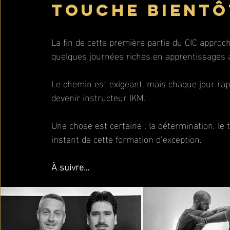
touche bientôt
La fin de cette première partie du CIC appro
quelques journées riches en apprentissages a
Le chemin est exigeant, mais chaque jour rapp
devenir instructeur IKM.
Une chose est certaine : la détermination, le 
instant de cette formation d’exception.
À suivre…