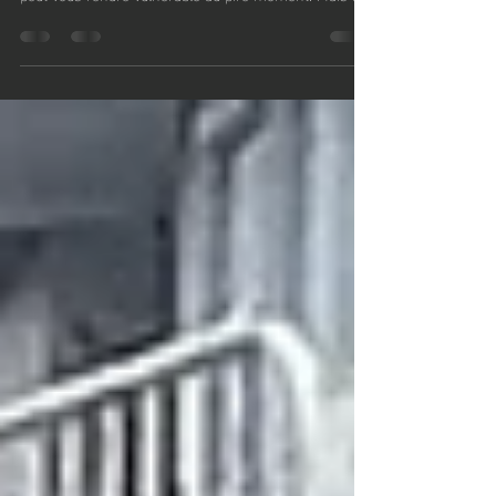
Agression : Pourquoi votre corps vous trahit? C’est
l’effet de sidération : un court-circuit neurologique qui
peut vous rendre vulnérable au pire moment. Mais la
paralysie n’est pas une fatalité. Au Krav Maga, nous
entraînons votre cerveau à briser ses chaînes. À
travers des scénarios immersifs et une mise sous
stress intense, nous transformons votre peur en une
riposte instinctive. Ne soyez plus spectateur de votre
sécurité : apprenez à agir quand tout le monde
s'arrête.