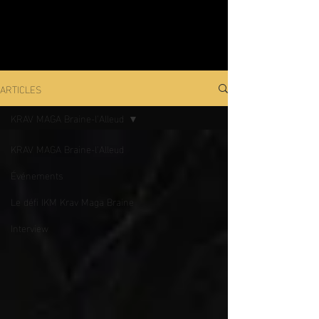
ARTICLES
KRAV MAGA Braine-l'Alleud
KRAV MAGA Braine-l'Alleud
Événements
Le défi IKM Krav Maga Braine
Interview