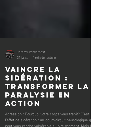
Jeremy Vanderoost
31 janv.
4 min de lecture
Vaincre la
Sidération :
transformer la
paralysie en
action