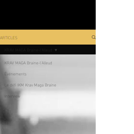
ARTICLES
KRAV MAGA Braine-l'Alleud
KRAV MAGA Braine-l'Alleud
Événements
Le défi IKM Krav Maga Braine
Interview