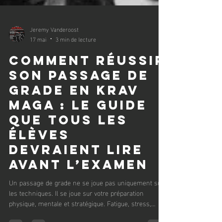
Jeremy Vanderoost
17 mai
3 min de lecture
Comment réussir
son passage de
grade en Krav
Maga : le guide
que tous les
élèves
devraient lire
avant l’examen
Un passage de grade ne se joue pas uniquement sur