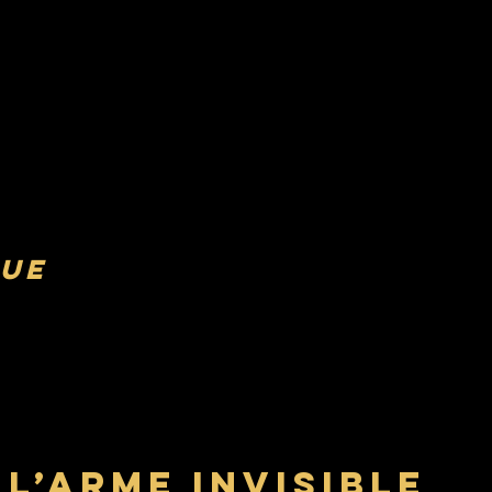
que
 l’arme invisible