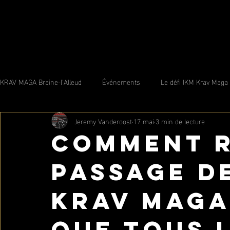
KRAV MAGA Braine-l'Alleud
Événements
Le défi IKM Krav Maga
Jeremy Vanderoost
17 mai
3 min de lecture
Comment r
passage d
Krav Maga 
que tous 