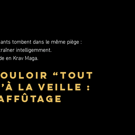
quants tombent dans le même piège :
traîner intelligemment.
de en Krav Maga.
vouloir “tout 
à la veille : 
affûtage