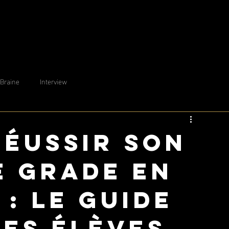
 Braine
Interview
éussir son
e grade en
: le guide
les élèves