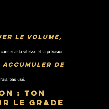
uer le volume, 
onserve la vitesse et la précision.
: accumuler de 
frais, pas usé.
on : ton 
r le grade