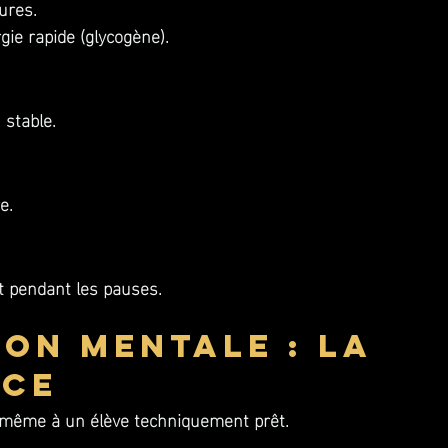
ures.
e rapide (glycogène).
 stable.
e.
nt pendant les pauses.
ion mentale : la 
nce
 même à un élève techniquement prêt.