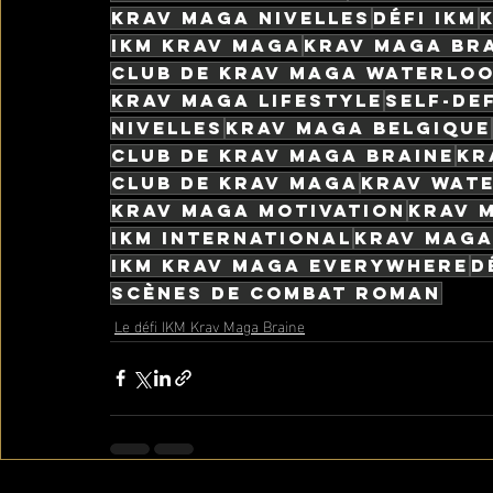
Krav Maga Nivelles
Défi IKM
IKM Krav Maga
Krav Maga Bra
Club de Krav Maga Waterlo
Krav Maga lifestyle
Self-de
Nivelles
Krav Maga Belgique
Club de Krav Maga Braine
Kr
Club de Krav Maga
Krav Wat
Krav Maga motivation
Krav 
IKM international
Krav Maga
IKM krav maga everywhere
D
Scènes de combat roman
Le défi IKM Krav Maga Braine