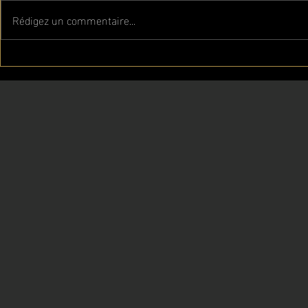
Rédigez un commentaire...
Défi IKM en
Le déf
Grèce : Ilias du
conti
club de Braine
Corse
relève le
votre
challenge à
instr
Perdika
yves
(Thesprotia)