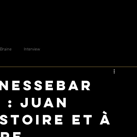
 Braine
Interview
 Nessebar
 : Juan
istoire et à
ire