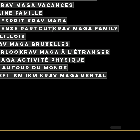
Krav Maga vacances
ine famille
o
Esprit Krav Maga
fense partout
Krav Maga Family
Lillois
av Maga Bruxelles
erloo
Krav Maga à l’étranger
Maga activité physique
 autour du monde
éfi IKM IKM Krav Maga
Mental