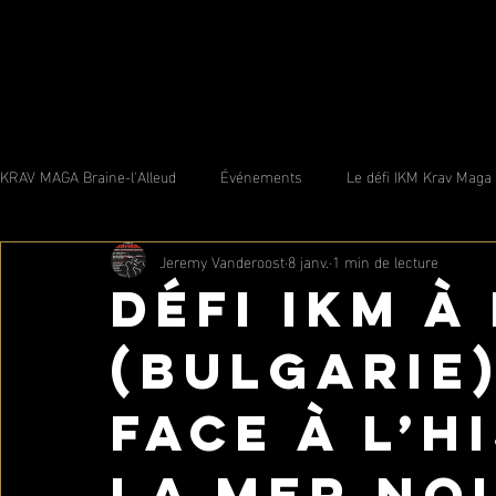
KRAV MAGA Braine-l'Alleud
Événements
Le défi IKM Krav Maga
Jeremy Vanderoost
8 janv.
1 min de lecture
Défi IKM à
(Bulgarie)
face à l’h
la mer No