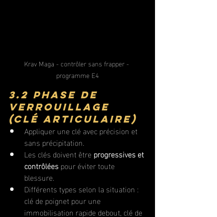
Krav Maga - contrôler sans frapper - 
programme E4
3.2 Phase de 
verrouillage 
(clé articulaire)
Appliquer une clé avec précision et 
sans précipitation.
Les clés doivent être 
progressives et 
contrôlées
 pour éviter toute 
blessure.
Différents types selon la situation : 
clé de poignet pour une 
immobilisation rapide debout, clé de 