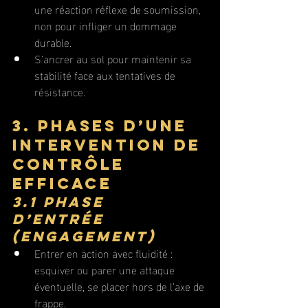
une réaction réflexe de soumission, 
non pour infliger un dommage 
durable.
S’ancrer au sol pour maintenir sa 
stabilité face aux tentatives de 
résistance.
3. Phases d’une 
intervention de 
contrôle 
efficace
3.1 Phase 
d’entrée 
(engagement)
Entrer en action avec fluidité : 
esquiver ou parer une attaque 
éventuelle, se placer hors de l’axe de 
frappe.