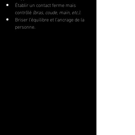
Établir un contact ferme mais 
contrôlé 
(bras, coude, main, etc.)
.
Briser l’équilibre et l’ancrage de la 
personne.