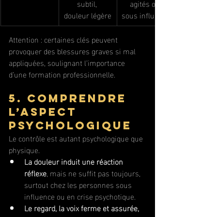
subtil, 
agités ou 
douleur légère
sous influence
Attention : certaines clés peuvent 
provoquer des blessures graves si mal 
appliquées, soulignant l’importance 
d’une formation professionnelle.
5. Comprendre 
l’aspect 
psychologique
Le contrôle est autant psychologique que 
physique.
La douleur induit une réaction 
réflexe
, mais ne suffit pas toujours, 
surtout chez les personnes sous 
influence ou en crise psychotique.
Le regard, la voix ferme et assurée, 