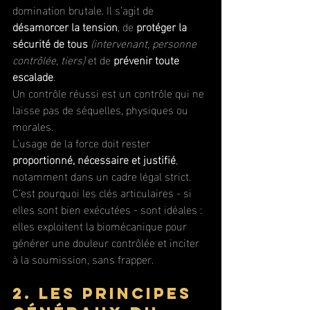
domination brutale. Il s’agit de 
désamorcer la tension
, de 
protéger la 
sécurité de tous
 (intervenant, personne 
contrôlée, tiers)
 et de 
prévenir toute 
escalade
. 
Un contrôle réussi est un contrôle qui ne 
laisse pas de séquelles, physiques ou 
morales.
L’usage de la force doit rester 
proportionné, nécessaire et justifié
, 
notamment dans un cadre légal strict. 
C’est pourquoi les clés articulaires - si 
elles sont bien exécutées - sont idéales : 
elles exploitent la biomécanique pour 
générer une douleur contrôlée et inciter 
à la soumission, sans frapper.
2. Les principes 