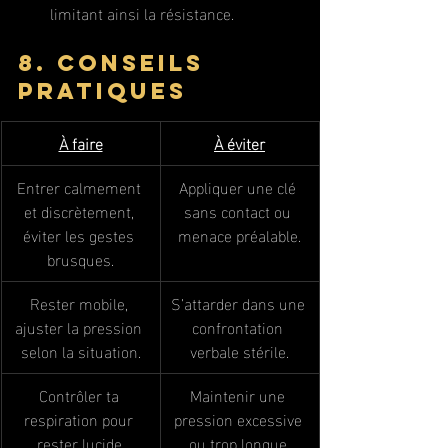
limitant ainsi la résistance.
8. Conseils 
pratiques
À faire
À éviter
Entrer calmement 
Appliquer une clé 
et discrètement, 
sans contact ou 
éviter les gestes 
menace préalable.
brusques.
Rester mobile, 
S’attarder dans une 
ajuster la pression 
confrontation 
selon la situation.
verbale stérile.
Contrôler ta 
Maintenir une 
respiration pour 
pression excessive 
rester lucide.
ou trop longue.