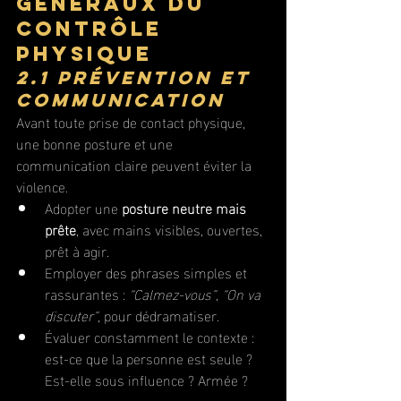
généraux du 
contrôle 
physique
2.1 Prévention et 
communication
Avant toute prise de contact physique, 
une bonne posture et une 
communication claire peuvent éviter la 
violence.
Adopter une 
posture neutre mais 
prête
, avec mains visibles, ouvertes, 
prêt à agir.
Employer des phrases simples et 
rassurantes : 
“Calmez-vous”, “On va 
discuter”
, pour dédramatiser.
Évaluer constamment le contexte : 
est-ce que la personne est seule ? 
Est-elle sous influence ? Armée ?