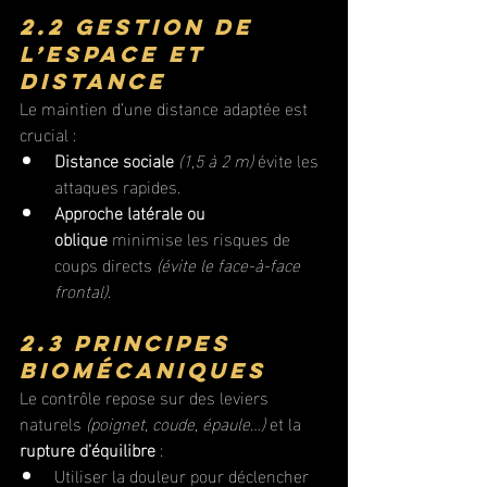
2.2 Gestion de 
l’espace et 
distance
Le maintien d’une distance adaptée est 
crucial :
Distance sociale
(1,5 à 2 m)
 évite les 
attaques rapides.
Approche latérale ou 
oblique
 minimise les risques de 
coups directs
 (évite le face-à-face 
frontal)
.
2.3 Principes 
biomécaniques
Le contrôle repose sur des leviers 
naturels 
(poignet, coude, épaule…)
 et la 
rupture d’équilibre
 :
Utiliser la douleur pour déclencher 