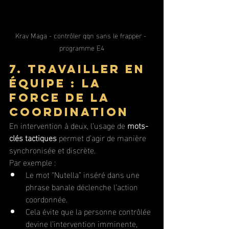
Krav Maga - contrôler qqn sans le frapper - 
programme E4
7. Travailler en 
équipe : la 
force de la 
coordination
En intervention à deux, l’usage de 
mots-
clés tactiques
 permet d’agir de manière 
synchronisée et discrète. 
Par exemple :
Le mot “Nutella” inséré dans une 
phrase banale déclenche l’action 
coordonnée.
Cela évite que la personne contrôlée 
devine l’intervention imminente, 