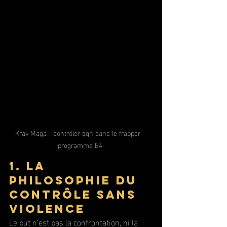
Krav Maga - contrôler qqn sans le frapper - 
programme E4 
1. La 
philosophie du 
contrôle sans 
violence
Le but n’est pas la confrontation, ni la 