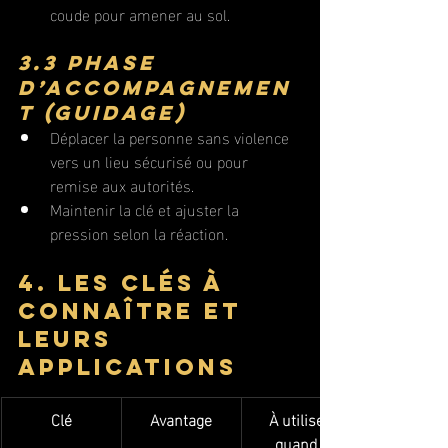
coude pour amener au sol.
3.3 Phase 
d’accompagnemen
t (guidage)
Déplacer la personne sans violence 
vers un lieu sécurisé ou pour 
remise aux autorités.
Maintenir la clé et ajuster la 
pression selon la réaction.
4. Les clés à 
connaître et 
leurs 
applications
Clé
Avantage
À utiliser 
quand…