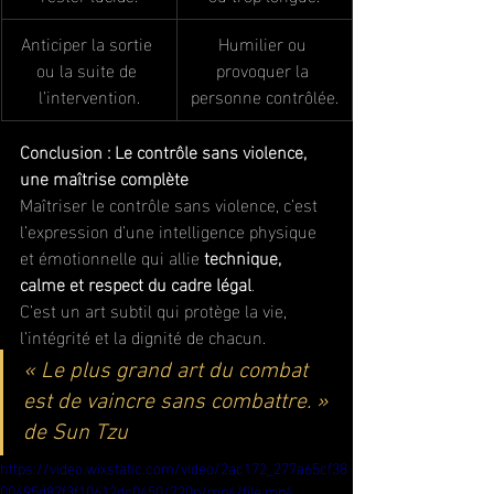
Anticiper la sortie 
Humilier ou 
ou la suite de 
provoquer la 
l’intervention.
personne contrôlée.
Conclusion : Le contrôle sans violence, 
une maîtrise complète
Maîtriser le contrôle sans violence, c’est 
l’expression d’une intelligence physique 
et émotionnelle qui allie 
technique, 
calme et respect du cadre légal
. 
C’est un art subtil qui protège la vie, 
l’intégrité et la dignité de chacun.
« Le plus grand art du combat 
est de vaincre sans combattre. » 
de Sun Tzu
https://video.wixstatic.com/video/2ac172_277a65cf38
00495d87f3f10612dc0450/720p/mp4/file.mp4