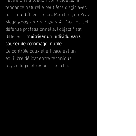
tendance naturelle peut être d’agir avec 
force ou d’élever le ton. Pourtant, en Krav 
Maga 
(programme Expert 4 - E4)
 - ou self-
défense professionnelle, l’objectif est 
différent : 
maîtriser un individu sans 
causer de dommage inutile
. 
Ce contrôle doux et efficace est un 
équilibre délicat entre technique, 
psychologie et respect de la loi.