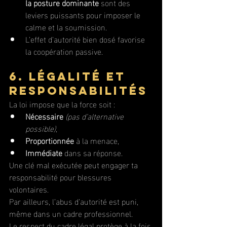
la posture dominante
 sont des 
leviers puissants pour imposer le 
calme et la soumission.
L’effet d’autorité bien dosé favorise 
la coopération passive.
6. Légalité et 
responsabilités
La loi impose que la force soit :
Nécessaire
(pas d’alternative 
possible),
Proportionnée
 à la menace,
Immédiate
 dans sa réponse.
Une clé mal exécutée peut engager ta 
responsabilité pour blessures 
volontaires. 
Par ailleurs, l’abus d’autorité est puni, 
même dans un cadre professionnel. 
Le respect du cadre légal protège à la fois 