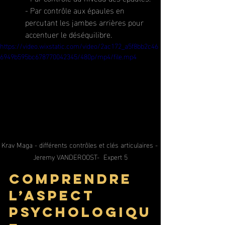
- Par contrôle aux épaules en 
percutant les jambes arrières pour 
accentuer le déséquilibre.
https://video.wixstatic.com/video/2ac172_a5f8bb2c46
6949b595bc678770042345/480p/mp4/file.mp4
Krav Maga - différents contrôles et clés articulaires - 
Jeremy VANDEROOST-  Expert 5
Comprendre 
l’aspect 
psychologiqu