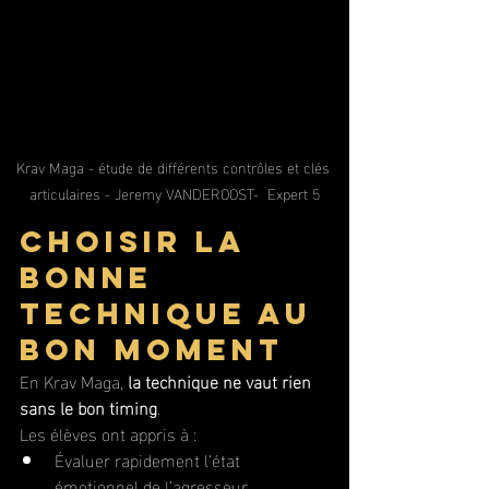
Krav Maga - étude de différents contrôles et clés 
articulaires - Jeremy VANDEROOST-  Expert 5
Choisir la 
bonne 
technique au 
bon moment
En Krav Maga, 
la technique ne vaut rien 
sans le bon timing
.
Les élèves ont appris à :
Évaluer rapidement l’état 
émotionnel de l’agresseur.