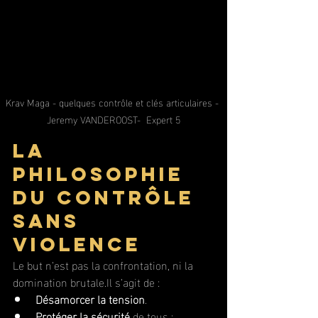
Krav Maga - quelques contrôle et clés articulaires - 
Jeremy VANDEROOST-  Expert 5
La 
philosophie 
du contrôle 
sans 
violence
Le but n’est pas la confrontation, ni la 
domination 
brutale.Il
 s’agit de :
Désamorcer la tension
.
Protéger la sécurité
 de tous : 