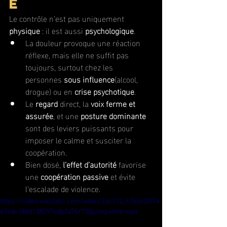
e
Le contrôle n’est pas uniquement 
physique
 : il est aussi 
psychologique
.
La douleur provoque une réaction 
réflexe, mais elle ne suffit pas 
toujours, surtout chez les 
personnes 
sous influence
(alcool, 
drogue) ou en 
crise psychotique
.
Le 
regard
 direct, la 
voix ferme et 
assurée
, et une 
posture dominante
sont des leviers puissants pour 
imposer le calme et susciter la 
coopération.
Bien dosé, 
l’effet d’autorité
 favorise 
une 
coopération passive
 et évite 
l’escalade de violence.
https://video.wixstatic.com/video/2ac172_6766632f74
674de18dd138297cdb2a75/720p/mp4/file.mp4