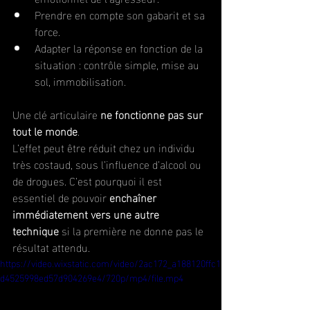
Prendre en compte son gabarit et sa 
force.
Adapter la réponse en fonction de la 
situation : contrôle simple, mise au 
sol, immobilisation.
Une clé articulaire 
ne fonctionne pas sur 
tout le monde
. 
L’effet peut être réduit chez un individu 
très costaud, sous l’influence d’alcool ou 
de drogues. C’est pourquoi il est 
essentiel de pouvoir 
enchaîner 
immédiatement vers une autre 
technique
 si la première ne donne pas le 
résultat attendu.
https://video.wixstatic.com/video/2ac172_a188120ffc1
d4525998ed57d904269e4/720p/mp4/file.mp4