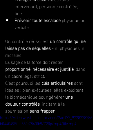
intervenant, personne contrôlée, 
tiers.
Prévenir toute escalade
 physique ou 
verbale.
Un contrôle réussi est 
un contrôle qui ne 
laisse pas de séquelles
 - ni physiques, ni 
morales.
L’usage de la force doit rester 
proportionné, nécessaire et justifié
, dans 
un cadre légal strict.
C’est pourquoi les 
clés articulaires
 sont 
idéales : bien exécutées, elles exploitent 
la biomécanique pour générer 
une 
douleur contrôlée
, incitant à la 
soumission 
sans frapper
.
https://video.wixstatic.com/video/2ac172_9728228286
b0440495fad85fc7843fb9/720p/mp4/file.mp4