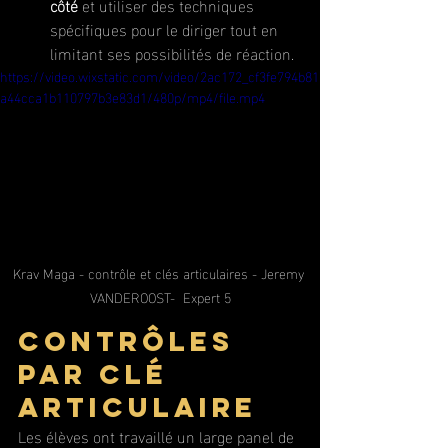
côté
 et utiliser des techniques 
spécifiques pour le diriger tout en 
limitant ses possibilités de réaction.
https://video.wixstatic.com/video/2ac172_cf3fe794b81
a44cca1b110797b3e83d1/480p/mp4/file.mp4
Krav Maga - contrôle et clés articulaires - Jeremy 
VANDEROOST-  Expert 5
Contrôles 
par clé 
articulaire
Les élèves ont travaillé un large panel de 