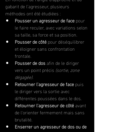
gabarit de l’agresseur, plusieurs 
méthodes ont été étudiées :
Pousser un agresseur de face
 pour 
le faire reculer, avec variations selon 
sa taille, sa force et sa position.
Pousser de côté
 pour déséquilibrer 
et éloigner sans confrontation 
frontale.
Pousser de dos
 afin de le diriger 
vers un point précis 
(sortie, zone 
dégagée).
Retourner l’agresseur de face
 puis 
le diriger vers la sortie avec 
différentes poussées dans le dos.
Retourner l’agresseur de côté
 avant 
de l’orienter fermement mais sans 
brutalité.
Enserrer un agresseur de dos ou de 