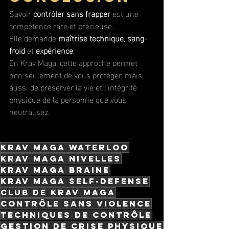
Savoir 
contrôler sans frapper
 est une 
compétence rare et précieuse.
Elle demande 
maîtrise technique
, 
sang-
froid
 et 
expérience
.
En Krav Maga, cette approche permet 
non seulement de vous protéger, mais 
aussi de préserver la vie et l’intégrité 
physique de la personne que vous 
neutralisez.
krav maga waterloo
krav maga nivelles
krav maga braine
Krav Maga self-defense
club de krav maga
contrôle sans violence
techniques de contrôle
gestion de crise physique