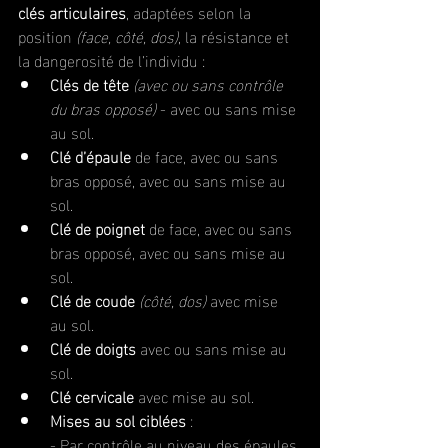
clés articulaires
, adaptées selon la 
position 
(face, côté, dos)
, la résistance et 
la dangerosité de l’individu :
Clés de tête
(avec ou sans contrôle 
du bras opposé)
 - avec ou sans mise 
au sol.
Clé d’épaule
 de face, avec ou sans 
bras opposé, avec ou sans mise au 
sol.
Clé de poignet
 de face, avec ou sans 
bras opposé, avec ou sans mise au 
sol.
Clé de coude
(côté, dos)
 avec mise 
au sol.
Clé de doigts
 avec ou sans mise au 
sol.
Clé cervicale
 avec mise au sol.
Mises au sol ciblées
 :
- Par contrôle au niveau des épaules.