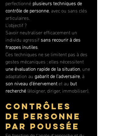
perfectionné 
plusieurs techniques de 
contrôle de personne
, avec ou sans clés 
articulaires. 
L’objectif ? 
Savoir neutraliser efficacement un 
individu agressif 
sans recourir à des 
frappes inutiles
.
Ces techniques ne se limitent pas à des 
gestes mécaniques : elles nécessitent 
une évaluation rapide de la situation
, une 
adaptation au 
gabarit de l’adversaire
, à 
son niveau d’énervement
 et au 
but 
recherché
 (éloigner, diriger, immobiliser).
Contrôles 
de personne 
par poussée
En fonction de l’angle d’approche et du 