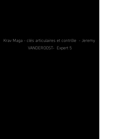
Krav Maga - clés articulaires et contrôle  - Jeremy 
VANDEROOST-  Expert 5