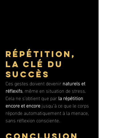
Répétition, 
la clé du 
succès
Ces gestes doivent devenir 
naturels et 
réflexifs
, même en situation de stress.
Cela ne s’obtient que par 
la répétition 
encore et encore
 jusqu’à ce que le corps 
réponde automatiquement à la menace, 
sans réflexion consciente.
Conclusion